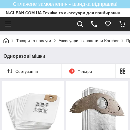
Сплачене замовлення - швидка відправка!
N-CLEAN.COM.UA Техніка та аксесуари для прибирання.
Товари та послуги
Аксесуари і запчастини Karcher
П
Одноразові мішки
Сортування
0
Фільтри