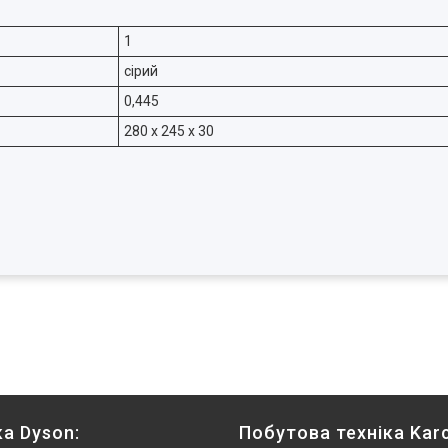
1
сірий
0,445
280 x 245 x 30
ка Dyson:
Побутова техніка Karc