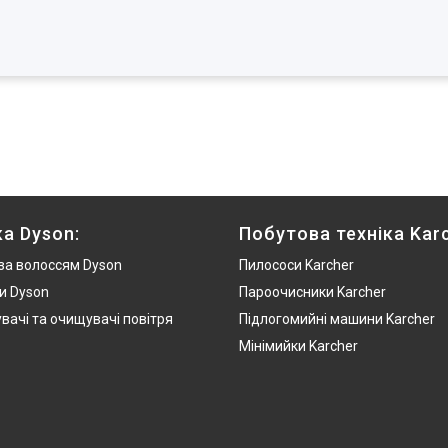
ка Dyson:
Побутова техніка Karc
за волоссям Dyson
Пилососи Karcher
и Dyson
Пароочисники Karcher
вачі та очищувачі повітря
Підлогомийні машини Karcher
Мінімийки Karcher