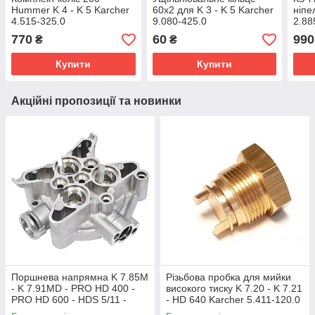
Hummer K 4 - K 5 Karcher
60x2 для K 3 - K 5 Karcher
ніпе
4.515-325.0
9.080-425.0
2.88
770
60
990
₴
₴
Купити
Купити
Акційні пропозиції та новинки
Поршнева напрямна K 7.85M
Різьбова пробка для мийки
- K 7.91MD - PRO HD 400 -
високого тиску K 7.20 - K 7.21
PRO HD 600 - HDS 5/11 -
- HD 640 Karcher 5.411-120.0
HDS 5/13 Karcher 5.060-094.3