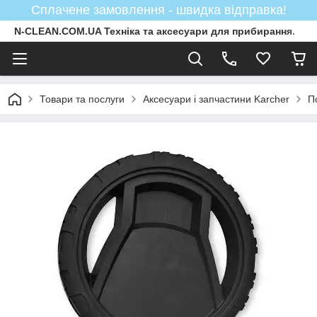
Сплачене замовлення - швидка відправка!
N-CLEAN.COM.UA Техніка та аксесуари для прибирання.
Товари та послуги
Аксесуари і запчастини Karcher
П