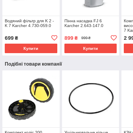
Водяний фільтр для K 2 -
Пінна насадка FJ 6
Комп
K 7 Karcher 4.730-059.0
Karcher 2.643-147.0
висо
7 Ka
699
899
2 9
₴
₴
999 ₴
Купити
Купити
Подібні товари компанії
Комплект коліс 200
Ущільнювальне кільце
КЗЧ 