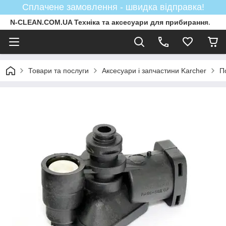
Сплачене замовлення - швидка відправка!
N-CLEAN.COM.UA Техніка та аксесуари для прибирання.
Товари та послуги
Аксесуари і запчастини Karcher
П