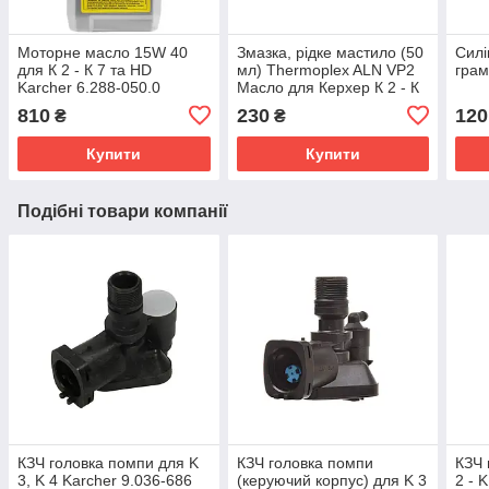
Моторне масло 15W 40
Змазка, рідке мастило (50
Силі
для К 2 - К 7 та HD
мл) Thermoplex ALN VP2
грам
Karcher 6.288-050.0
Масло для Керхер К 2 - К
3 - К 4 - К 5 Karcher 6.964-
810
230
120
₴
₴
092.0
Купити
Купити
Подібні товари компанії
КЗЧ головка помпи для K
КЗЧ головка помпи
КЗЧ 
3, K 4 Karcher 9.036-686
(керуючий корпус) для K 3
2 - 