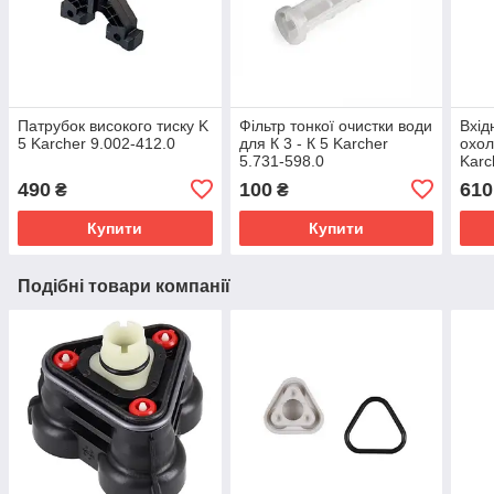
Патрубок високого тиску K
Фільтр тонкої очистки води
Вхід
5 Karcher 9.002-412.0
для К 3 - К 5 Karcher
охол
5.731-598.0
Karc
490
100
610
₴
₴
Купити
Купити
Подібні товари компанії