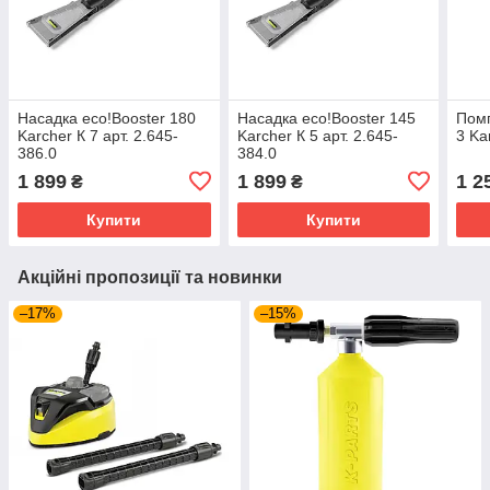
Насадка eco!Booster 180
Насадка eco!Booster 145
Помп
Karcher К 7 арт. 2.645-
Karcher К 5 арт. 2.645-
3 Ka
386.0
384.0
1 899
1 899
1 2
₴
₴
Купити
Купити
Акційні пропозиції та новинки
–17%
–15%