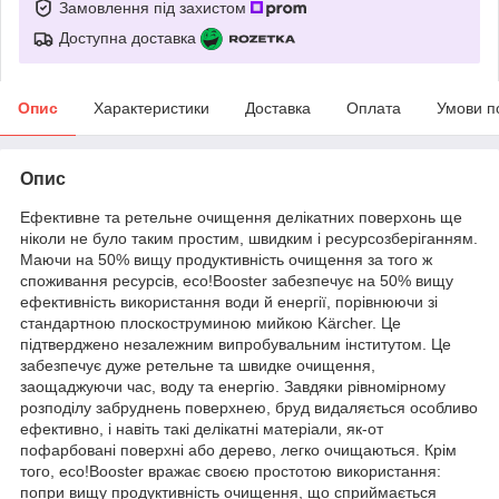
Замовлення під захистом
Доступна доставка
Опис
Характеристики
Доставка
Оплата
Умови п
Опис
Ефективне та ретельне очищення делікатних поверхонь ще
ніколи не було таким простим, швидким і ресурсозберіганням.
Маючи на 50% вищу продуктивність очищення за того ж
споживання ресурсів, eco!Booster забезпечує на 50% вищу
ефективність використання води й енергії, порівнюючи зі
стандартною плоскоструминою мийкою Kärcher.
Це
підтверджено незалежним випробувальним інститутом.
Це
забезпечує дуже ретельне та швидке очищення,
заощаджуючи час, воду та енергію.
Завдяки рівномірному
розподілу забруднень поверхнею, бруд видаляється особливо
ефективно, і навіть такі делікатні матеріали, як-от
пофарбовані поверхні або дерево, легко очищаються.
Крім
того, eco!Booster вражає своєю простотою використання:
попри вищу продуктивність очищення, що сприймається