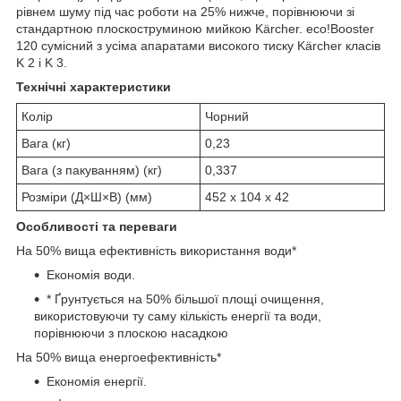
рівнем шуму під час роботи на 25% нижче, порівнюючи зі
стандартною плоскоструминою мийкою Kärcher.
eco!Booster
120 сумісний з усіма апаратами високого тиску Kärcher класів
K 2 і K 3.
Технічні характеристики
Колір
Чорний
Вага (кг)
0,23
Вага (з пакуванням) (кг)
0,337
Розміри (Д×Ш×В) (мм)
452 x 104 x 42
Особливості та переваги
На 50% вища ефективність використання води*
Економія води.
* Ґрунтується на 50% більшої площі очищення,
використовуючи ту саму кількість енергії та води,
порівнюючи з плоскою насадкою
На 50% вища енергоефективність*
Економія енергії.