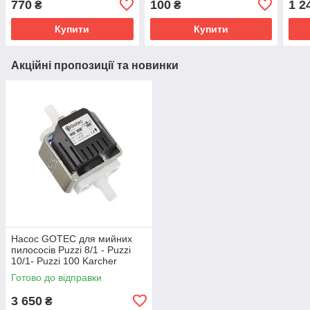
770
100
1 2
₴
₴
Edit
988.
Купити
Купити
Акційні пропозиції та новинки
Насос GOTEC для мийних
пилососів Puzzi 8/1 - Puzzi
10/1- Puzzi 100 Karcher
4.101-317.0
Готово до відправки
3 650
₴