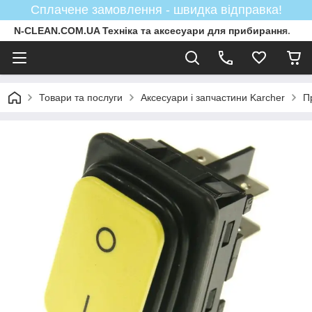
Сплачене замовлення - швидка відправка!
N-CLEAN.COM.UA Техніка та аксесуари для прибирання.
Товари та послуги
Аксесуари і запчастини Karcher
П