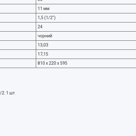
11 мм
1,5 (1/2")
24
чорний
13,03
17,15
810 x 220 x 595
2: 1 шт.