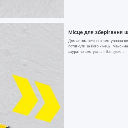
Місце для зберігання 
Для автоматичного змотування шл
потягнути за його кінець. Макси
акуратно змотується без зусиль і