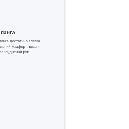
шланга
анга достатньо злегка
мальний комфорт: шланг
 забруднення рук.