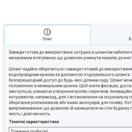
Опис
Х
Завжди готова до використання: котушка зі шлангом забезпе
механізмом втягування, що дозволяє уникнути нахилів, ручно
Шланг надійно зберігається і завжди готовий до використання:
водопровідним краном за допомогою з’єднувального шланга. 
безперешкодний доступ до будь-якої ділянки саду. Шланг можн
положеннях із мінімальним кроком. Щоб зняти фіксацію, достат
змотується, уникаючи утворення вузлів і перегинів. Інновацій
інструментів, наприклад, для її встановлення на опціональну 
зберігання розпилювачів або інших аксесуарів для поливу. Кот
випромінювання, що дозволяє їй залишатися на стіні будинку п
якість і довговічність.
Технічні характеристики
Довжина труби (м)