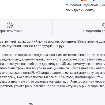
У компанії підключені е
покидаючи сайту.
арактеристики
Інформація д
чує гнучкий і комфортний полив рослин. Оснащена 35-метровим шл
го змотування шланга та забруднення рук
 елегантна котушка з садовим шлангом легко закріплюється на стіні
Завдяки спеціальному кронштейну котушка може обертатися більш 
а витягнути на необхідну довжину (до 35 м), причому він автомат
ньо лише трохи потягнути за кінець шланга – після цього він авто
на система кріплення FlexChange дозволяє легко знімати котушку зі
платформу, яка закріплюється в землі. Крім того, знімний кронште
ушка зі шлангом виготовлена з матеріалів, стійких до впливу моро
ротягом усього року. Kärcher надає на цю котушку 5-річну гарантію
35