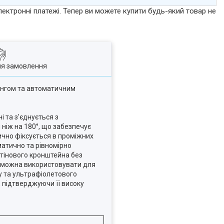
лектронні платежі. Тепер ви можете купити будь-який товар не
ля замовлення
ангом та автоматичним
 та з'єднується з
ніж на 180°, що забезпечує
ично фіксується в проміжних
матично та рівномірно
 стінового кронштейна без
йн можна використовувати для
зу та ультрафіолетового
, підтверджуючи її високу