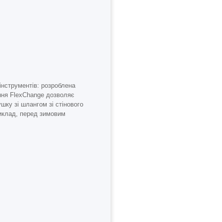
інструментів: розроблена
ння FlexChange дозволяє
ушку зі шлангом зі стінового
иклад, перед зимовим