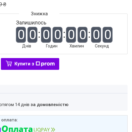
9 ₴
Залишилось
0
0
0
0
0
0
0
0
Днів
Годин
Хвилин
Секунд
Купити з
ротягом 14 днів
за домовленістю