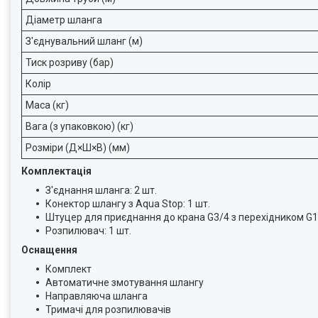
Діаметр шланга
З'єднувальний шланг (м)
Тиск розриву (бар)
Колір
Маса (кг)
Вага (з упаковкою) (кг)
Розміри (Д×Ш×В) (мм)
Комплектація
З'єднання шланга: 2 шт.
Конектор шлангу з Aqua Stop: 1 шт.
Штуцер для приєднання до крана G3/4 з перехідником G1/
Розпилювач: 1 шт.
Оснащення
Комплект
Автоматичне змотування шлангу
Направляюча шланга
Тримачі для розпилювачів