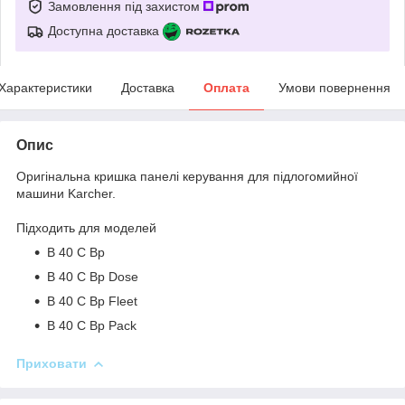
Замовлення під захистом
Доступна доставка
Характеристики
Доставка
Оплата
Умови повернення
Опис
Оригінальна кришка панелі керування для підлогомийної
машини Karcher.
Підходить для моделей
B 40 C Bp
B 40 C Bp Dose
B 40 C Bp Fleet
B 40 C Bp Pack
Приховати