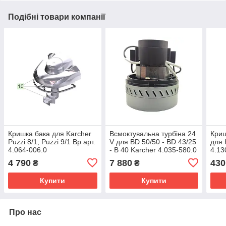
Подібні товари компанії
Кришка бака для Karcher
Всмоктувальна турбіна 24
Криш
Puzzi 8/1, Puzzi 9/1 Bp арт.
V для BD 50/50 - BD 43/25
для 
4.064-006.0
- B 40 Karcher 4.035-580.0
4.13
4 790
7 880
430
₴
₴
Купити
Купити
Про нас