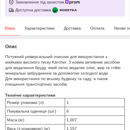
Замовлення під захистом
Доступна доставка
Опис
Характеристики
Доставка
Оплата
Умови п
Опис
Потужний універсальний очисник для використання з
мийками високого тиску Kärcher.
З новим активним засобом
для видалення бруду, який легко видаляє олію, жир та стійкі
мінеральні забруднення за допомогою холодної води.
Для використання по всьому будинку та саду, а також
очищення транспортних засобів.
Технічні характеристики
Розмір упаковки (л)
1
Пакувальна одиниця (шт.)
6
Маса (кг)
1,007
Вага (з упаковкою) (кг)
1,157