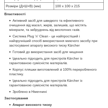
Розміри (Д×Ш×В) (мм)
100 x 100 x 215
Властивості
Активний засіб для швидкого та ефективного
очищення від масел, жирів, залишків, що містять
мінерали, та забруднень від вихлопних газів.
Система Plug 'n' Clean - це найпростіший і
найзручніший спосіб використання миючого засобу при
застосуванні апарату високого тиску Kärcher
Готовий до використання засіб для чищення
Ідеально підходить для пристроїв Kärcher із
гарантованою сумісністю матеріалів.
Корпус пляшки виготовлений зі 100% переробленого
пластику.
Ідеально підходить для пристроїв Kärcher із
гарантованою сумісністю матеріалів.
Зроблено в Німеччині
Застосування
Апарат високого тиску