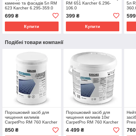
каменю та фасадів 5л RM
RM 651 Karcher 6.296-
5л R
623 Karcher 6.295-359.0
106.0
360.
699
399
599
₴
₴
Купити
Купити
Подібні товари компанії
Порошковий засіб для
Порошковий засіб для
Нейт
чищення килимів
чищення килимів 10кг
засі
CarpetPro RM 760 Karcher
CarpetPro RM 760 Karcher
Pres
6.295-849.0
6.295-847.0
Karc
850
4 499
760
₴
₴