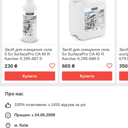
Засіб для очищення скла
Засіб для очищення скла
Засі
0.5л SurfacePro CA 40 R
5л SurfacePro CA 40 R
eco!
Karcher 6.295-687.0
Karcher 6.295-688.0
679.
230
665
350
₴
₴
Купити
Купити
Про нас
100% позитивних з 1455 відгуків за рік
Працює з 24.06.2008
м. Київ