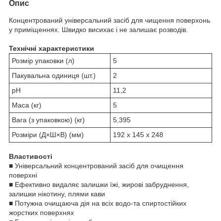
Опис
Концентрований універсальний засіб для чищення поверхонь
у приміщеннях. Швидко висихає і не залишає розводів.
Технічні характеристики
Розмір упаковки (л)
5
Пакувальна одиниця (шт.)
2
pH
11,2
Маса (кг)
5
Вага (з упаковкою) (кг)
5,395
Розміри (Д×Ш×В) (мм)
192 x 145 x 248
Властивості
■ Універсальний концентрований засіб для очищення
поверхні
■ Ефективно видаляє залишки їжі, жирові забруднення,
залишки нікотину, плями кави
■ Потужна очищаюча дія на всіх водо-та спиртостійких
жорстких поверхнях