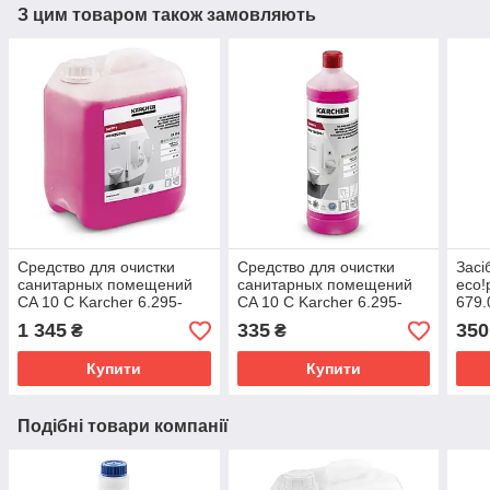
З цим товаром також замовляють
Средство для очистки
Средство для очистки
Засі
санитарных помещений
санитарных помещений
eco!
CA 10 C Karcher 6.295-
CA 10 C Karcher 6.295-
679.
678.0
677.0
1 345
335
350
₴
₴
Купити
Купити
Подібні товари компанії