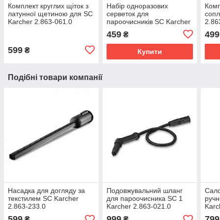
Комплект круглих щіток з
Набір одноразових
Комп
латунної щетиною для SC
серветок для
сопл
Karcher 2.863-061.0
пароочисників SC Karcher
2.86
2.863-299.0
459
499
₴
599
₴
Купити
Подібні товари компанії
Насадка для догляду за
Подовжувальний шланг
Салф
текстилем SC Karcher
для пароочисника SC 1
ручн
2.863-233.0
Karcher 2.863-021.0
Karc
599
999
799
₴
₴