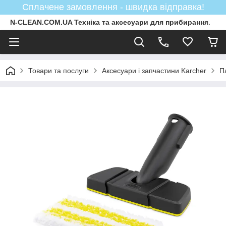
Сплачене замовлення - швидка відправка!
N-CLEAN.COM.UA Техніка та аксесуари для прибирання.
Товари та послуги
Аксесуари і запчастини Karcher
П