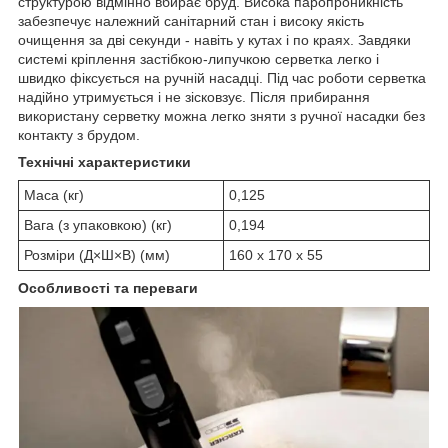
структурою відмінно вбирає бруд. Висока паропроникність
забезпечує належний санітарний стан і високу якість
очищення за дві секунди - навіть у кутах і по краях. Завдяки
системі кріплення застібкою-липучкою серветка легко і
швидко фіксується на ручній насадці. Під час роботи серветка
надійно утримується і не зісковзує. Після прибирання
використану серветку можна легко зняти з ручної насадки без
контакту з брудом.
Технічні характеристики
Маса (кг)
0,125
Вага (з упаковкою) (кг)
0,194
Розміри (Д×Ш×В) (мм)
160 x 170 x 55
Особливості та переваги