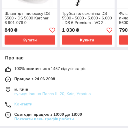
Шланг для пилососу DS
Трубка телескопічна DS
Філь
5500 - DS 5600 Karcher
5500 - 5600 - 5.800 - 6.000
пило
6.901-076.0
- DS 6 Premium - VC 2 -
5600
VC 3 Karcher 6.902-127.0
840
1 030
790
₴
₴
Купити
Купити
Про нас
100% позитивних з 1457 відгуків за рік
Працює з 24.06.2008
м. Київ
вулиця Іоанна Павла ІІ, 20, Київ, Україна
Контакти
Сьогодні працює з 10:00 до 18:00
Показати весь графік роботи