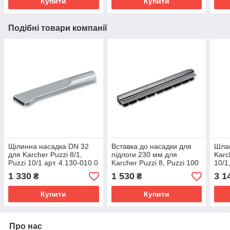
Купити
Купити
Подібні товари компанії
Щілинна насадка DN 32
Вставка до насадки для
Шлан
для Karcher Puzzi 8/1,
підлоги 230 мм для
Karc
Puzzi 10/1 арт. 4.130-010.0
Karcher Puzzi 8, Puzzi 100
10/1
арт. 4.762-220.0
Puzz
1 330
1 530
3 1
₴
₴
Купити
Купити
Про нас