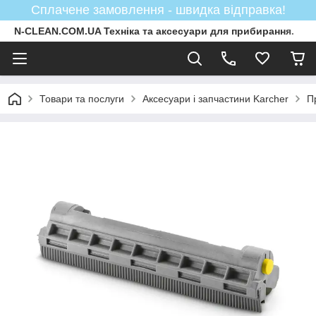
Сплачене замовлення - швидка відправка!
N-CLEAN.COM.UA Техніка та аксесуари для прибирання.
Товари та послуги
Аксесуари і запчастини Karcher
П