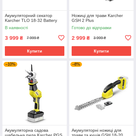
Акумуляторний секатор
Ножиці для трави Karcher
Karcher TLO 18-32 Battery
GSH 2 Plus
В наявності
Готово до відправки
3 999
2 999
₴
₴
7 999 ₴
3 999 ₴
Купити
Купити
–10%
–8%
Акумуляторна садова
Акумуляторні ножиці для
шабельна пила Karcher PGS
трави та кущів GSH 18-20