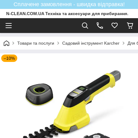
Сплачене замовлення - швидка відправка!
N-CLEAN.COM.UA Техніка та аксесуари для прибирання.
Товари та послуги
Садовий інструмент Karcher
Для 
–10%