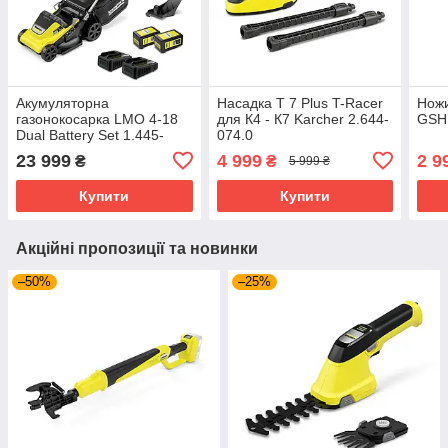
Акумуляторна
Насадка T 7 Plus T-Racer
Ножи
газонокосарка LMO 4-18
для К4 - К7 Karcher 2.644-
GSH 
Dual Battery Set 1.445-
074.0
421.0
23 999
4 999
2 9
₴
₴
5 999 ₴
Купити
Купити
Акційні пропозиції та новинки
–50%
–25%