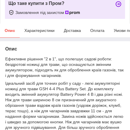
Що таке купити з Пром?
Замовлення під захистом
Опис
Характеристики
Доставка
Оплата
Умови п
Опис
Ефективне рішення "2 в 1", що полегшує садові роботи:
бездротові ножиці для трави, що оснащуються змінним
акумулятором, підходять як для оброблення країв газонів, так
і для формування чагарників.
Ідеальний засіб для точних робіт у саду - легкі акумуляторні
ножиці для трави GSH 4-4 Plus Battery Set. До комплекту
входить змінний акумулятор Battery Power 4 В і два різні ножі.
Ніж для трави шириною 8 см призначений для акуратного
обрізання трави вздовж країв газонів (уздовж доріжок, клумб,
терас тощо), а ніж для чагарників завдовжки 11 см - для
надання форми чагарникам. Заміна ножів здійснюється легко
і швидко за допомогою кнопки. Ніж для чагарників має вушко
для зручного підвішування. Для більш зручного оброблення