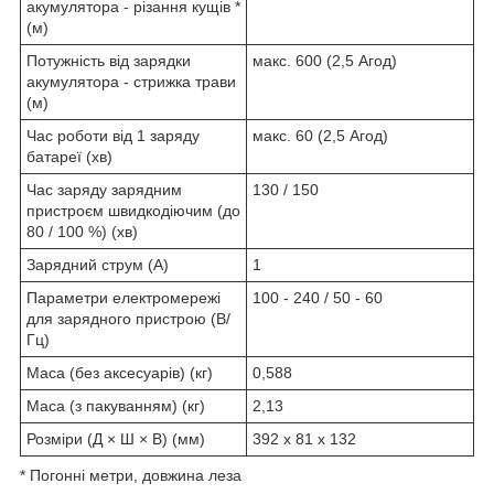
акумулятора - різання кущів *
(м)
Потужність від зарядки
макс. 600 (2,5 Aгод)
акумулятора - стрижка трави
(м)
Час роботи від 1 заряду
макс. 60 (2,5 Aгод)
батареї (хв)
Час заряду зарядним
130 / 150
пристроєм швидкодіючим (до
80 / 100 %) (хв)
Зарядний струм (A)
1
Параметри електромережі
100 - 240 / 50 - 60
для зарядного пристрою (В/
Гц)
Маса (без аксесуарів) (кг)
0,588
Маса (з пакуванням) (кг)
2,13
Розміри (Д × Ш × В) (мм)
392 x 81 x 132
* Погонні метри, довжина леза