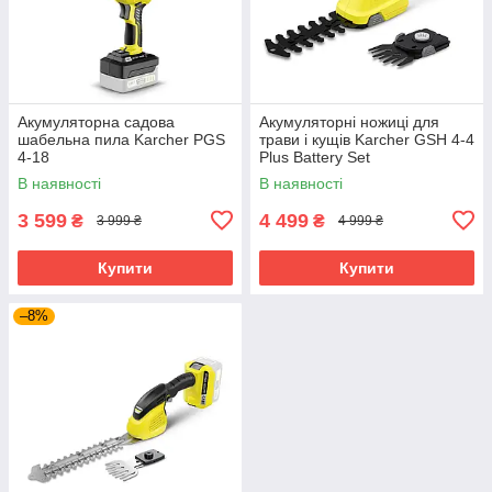
Акумуляторна садова
Акумуляторні ножиці для
шабельна пила Karcher PGS
трави і кущів Karcher GSH 4-4
4-18
Plus Battery Set
В наявності
В наявності
3 599
4 499
₴
₴
3 999 ₴
4 999 ₴
Купити
Купити
–8%