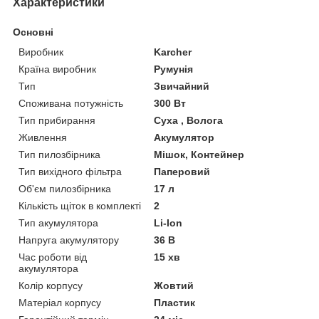
Характеристики
Основні
Виробник
Karcher
Країна виробник
Румунія
Тип
Звичайний
Споживана потужність
300 Вт
Тип прибирання
Суха , Волога
Живлення
Акумулятор
Тип пилозбірника
Мішок, Контейнер
Тип вихідного фільтра
Паперовий
Об'єм пилозбірника
17 л
Кількість щіток в комплекті
2
Тип акумулятора
Li-Ion
Напруга акумулятору
36 В
Час роботи від
15 хв
акумулятора
Колір корпусу
Жовтий
Матеріал корпусу
Пластик