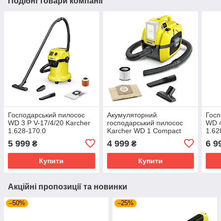
Подібні товари компанії
Господарський пилосос
Акумуляторний
Госп
WD 3 P V-17/4/20 Karcher
господарський пилосос
WD 4
1.628-170.0
Karcher WD 1 Compact
1.62
Battery
5 999
4 999
6 9
₴
₴
Купити
Купити
Акційні пропозиції та новинки
–50%
–25%