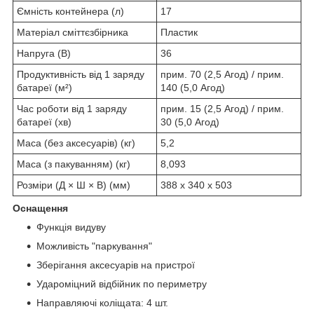
Ємність контейнера (л)
17
Матеріал сміттєзбірника
Пластик
Напруга (В)
36
Продуктивність від 1 заряду
прим. 70 (2,5 Aгод) / прим.
батареї (м²)
140 (5,0 Aгод)
Час роботи від 1 заряду
прим. 15 (2,5 Aгод) / прим.
батареї (хв)
30 (5,0 Aгод)
Маса (без аксесуарів) (кг)
5,2
Маса (з пакуванням) (кг)
8,093
Розміри (Д × Ш × В) (мм)
388 x 340 x 503
Оснащення
Функція видуву
Можливість "паркування"
Зберігання аксесуарів на пристрої
Удароміцний відбійник по периметру
Направляючі коліщата: 4 шт.