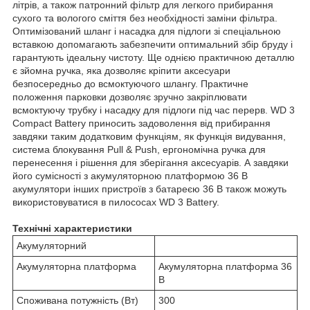
літрів, а також патронний фільтр для легкого прибирання
сухого та вологого сміття без необхідності заміни фільтра.
Оптимізований шланг і насадка для підлоги зі спеціальною
вставкою допомагають забезпечити оптимальний збір бруду і
гарантують ідеальну чистоту. Ще однією практичною деталлю
є зйомна ручка, яка дозволяє кріпити аксесуари
безпосередньо до всмоктуючого шлангу. Практичне
положення парковки дозволяє зручно закріплювати
всмоктуючу трубку і насадку для підлоги під час перерв. WD 3
Compact Battery приносить задоволення від прибирання
завдяки таким додатковим функціям, як функція видування,
система блокування Pull & Push, ергономічна ручка для
перенесення і рішення для зберігання аксесуарів. А завдяки
його сумісності з акумуляторною платформою 36 В
акумулятори інших пристроїв з батареєю 36 В також можуть
використовуватися в пилососах WD 3 Battery.
Технічні характеристики
Акумуляторний
Акумуляторна платформа
Акумуляторна платформа 36
В
Споживана потужність (Вт)
300