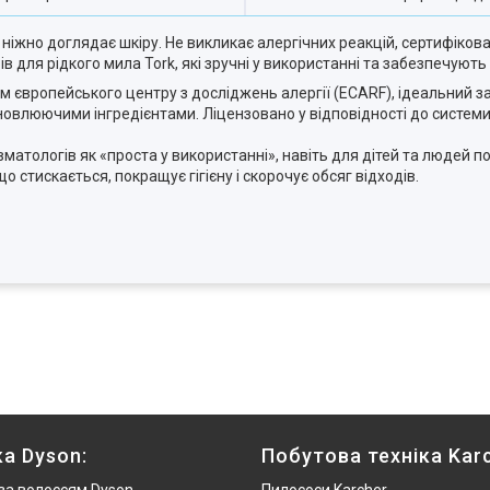
 ніжно доглядає шкіру.
Не викликає алергічних реакцій, сертифіко
 для рідкого мила Tork, які зручні у використанні та забезпечують 
 європейського центру з досліджень алергії (ECARF), ідеальний за
дновлюючими інгредієнтами.
Ліцензовано у відповідності до системи
тологів як «проста у використанні», навіть для дітей та людей по
стискається, покращує гігієну і скорочує обсяг відходів.
ка Dyson:
Побутова техніка Karc