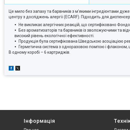
Це мило без запаху та барвників з м'якими інгредієнтами дуже
центру з досліджень алергії (ECARF).
Підходить для диспенсерів
Не викликає алергічних реакцій, що сертифіковано Фондом
Без ароматизаторів та барвників із зволожуючими та ві
високий рівень екологічної ефективності.
Продукція була сертифікована Шведською асоціацією ревма
Герметична система з одноразовою помпою і флаконом, що 
В одному коробі – 6 картриджів.
Інформація
Техні