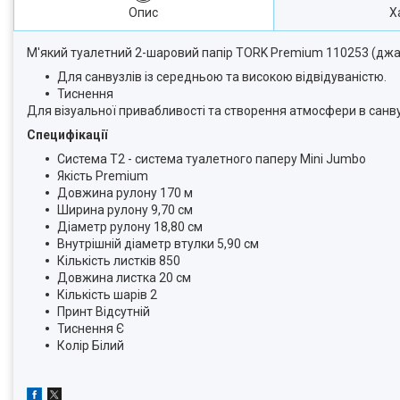
Опис
Х
М'який туалетний 2-шаровий папір TORK Premium 110253 (джам
Для санвузлів із середньою та високою відвідуваністю.
Тиснення
Для візуальної привабливості та створення атмосфери в санву
Специфікації
Система T2 - система туалетного паперу Mini Jumbo
Якість Premium
Довжина рулону 170 м
Ширина рулону 9,70 см
Діаметр рулону 18,80 см
Внутрішній діаметр втулки 5,90 см
Кількість листків 850
Довжина листка 20 см
Кількість шарів 2
Принт Відсутній
Тиснення Є
Колір Білий