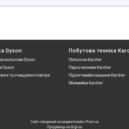
ка Dyson:
Побутова техніка Karc
за волоссям Dyson
Пилососи Karcher
и Dyson
Пароочисники Karcher
вачі та очищувачі повітря
Підлогомийні машини Karcher
Мінімийки Karcher
Сайт створений на маркетплейсі
Prom.ua
Продавець на Bigl.ua