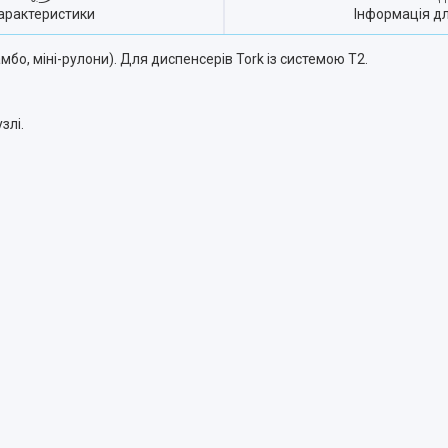
арактеристики
Інформація д
бо, міні-рулони).
Для диспенсерів Tork із системою T2.
злі.