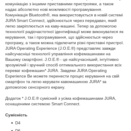
комунікацію з іншими приставними пристроями, а також
надає абсолютно нові можливості програмування.
Комунікація Bluetooth®, яка використовується в новій системі
JURA Smart Connect, здійснюється через передавач, який
легко закріплюється на каву-машині.
Тепер за допомогою
технології радіочастотної ідентифікації може виконуватися як
керування, так і програмування, що здійснюється через
програму, а також можна підключити різні приставні пристрої.
JURA Operating Experience (J.O.E.®) представляє завжди
найсучасніші технології управління кофемашинами на
Вашому смартфоні.
J.O.E.® - це найсучасніший, інтуїтивно
зрозумілий і зручний спосіб оптимального використання всіх
переваг кофемашин* JURA.
Завдяки JURA Operating
Experience Ви можете перенести процес керування на свій
смартфон та легко керувати кавомашиною JURA* за
допомогою сенсорного екрану.
Додаток * J.O.E.® сумісний з усіма кофемашинами JURA,
оснащеними системою Smart Connect.
Сумісність
D4
D6