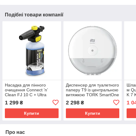
Подібні товари компанії
Насадка для пінного
Диспенсер для туалетного
Шлан
очищення Connect ’n’
паперу T9 із центральною
м Qu
Clean FJ 10 C + Ultra
витяжкою TORK SmartOne
K 7 
Foam Cleaner «3 в 1»
681000
1 299
2 298
1 0
₴
₴
Karcher 2.643-143.0
Купити
Купити
Про нас