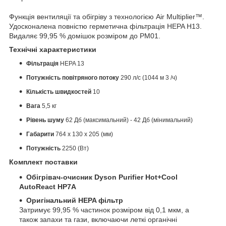
Функція вентиляції та обігріву з технологією Air Multiplier™.
Удосконалена повністю герметична фільтрація HEPA H13.
Видаляє 99,95 % домішок розміром до PM01.
Технічні характеристики
Фільтрація
HEPA 13
Потужність повітряного потоку
290 л/с (1044 м 3 /ч)
Кількість швидкостей
10
Вага
5,5 кг
Рівень шуму
62 Дб (максимальний) - 42 Дб (мінимальний)
Габарити
764 х 130 х 205 (мм)
Потужність
2250 (Вт)
Комплект поставки
Обігрівач-очисник
Dyson Purifier Hot+Cool
AutoReact HP7A
Оригінальний HEPA фільтр
Затримує 99,95 % частинок розміром від 0,1 мкм, а
також запахи та гази, включаючи леткі органічні