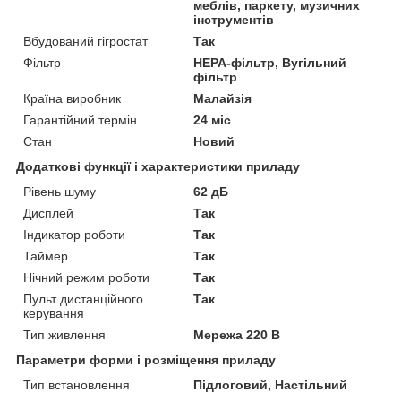
меблів, паркету, музичних
інструментів
Вбудований гігростат
Так
Фільтр
HEPA-фільтр, Вугільний
фільтр
Країна виробник
Малайзія
Гарантійний термін
24 міс
Стан
Новий
Додаткові функції і характеристики приладу
Рівень шуму
62 дБ
Дисплей
Так
Індикатор роботи
Так
Таймер
Так
Нічний режим роботи
Так
Пульт дистанційного
Так
керування
Тип живлення
Мережа 220 В
Параметри форми і розміщення приладу
Тип встановлення
Підлоговий, Настільний