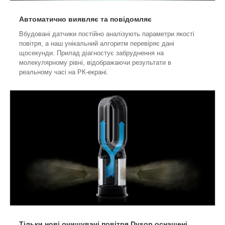
Автоматично виявляє та повідомляє
Вбудовані датчики постійно аналізують параметри якості
повітря, а наш унікальний алгоритм перевіряє дані
щосекунди.
Прилад діагностує забруднення на
молекулярному рівні, відображаючи результати в
реальному часі на РК-екрані.
Тільки нові очищувачі повітря Dyson оснащені