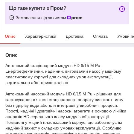
Що таке купити з Пром?
Замовлення під захистом
Опис
Характеристики
Доставка
Оплата
Умови п
Опис
Автономний стаціонарний модуль HD 6/15 M Pu.
Енергоефективний, надійний, витривалий насос у міцному
пластиковому корпусі для складних умов експлуатації,
вертикально або горизонтально.
Автономний насосний модуль HD 6/15 M Pu - рішення для
застосування в якості стаціонарного апарату високого тиску
без підігріву води або для інтеграції у виробничі процеси.
Прості, надійні і довговічні насосні агрегати є основою лінійки
апаратів HD середнього класу модульної конструкції.
Поміщені у міцний пластмасовий корпус, що забезпечує їм
надійний захист у складних умовах експлуатації. Особливо
компактна конструкція, високоякісне оснащення, зразкова