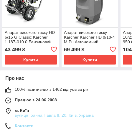
Апарат високого тиску HD
Апарат високого тиску
Апар
6/15 G Classic Karcher
Karcher Karcher HD 8/18-4
10/2
1.187-010.0 Бензиновий
M Pu Автономний
950.
автономний
стаціонарний модуль
43 499
69 499
104
₴
₴
(1.524-980.0)
Купити
Купити
Про нас
100% позитивних з 1462 відгуків за рік
Працює з 24.06.2008
м. Київ
вулиця Іоанна Павла ІІ, 20, Київ, Україна
Контакти