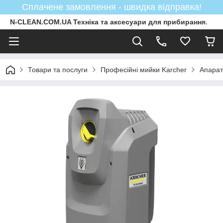
Сплачене замовлення - швидка відправка!
N-CLEAN.COM.UA Техніка та аксесуари для прибирання.
Товари та послуги
Професійні мийки Karcher
Апарати