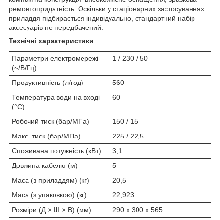
ремонтопридатність. Оскільки у стаціонарних застосуваннях
приладдя підбирається індивідуально, стандартний набір
аксесуарів не передбачений.
Технічні характеристики
Параметри електромережі
1 / 230 / 50
(~/В/Гц)
Продуктивність (л/год)
560
Температура води на вході
60
(°C)
Робочий тиск (бар/МПа)
150 / 15
Макс. тиск (бар/МПа)
225 / 22,5
Споживана потужність (кВт)
3,1
Довжина кабелю (м)
5
Маса (з приладдям) (кг)
20,5
Маса (з упаковкою) (кг)
22,923
Розміри (Д × Ш × В) (мм)
290 x 300 x 565