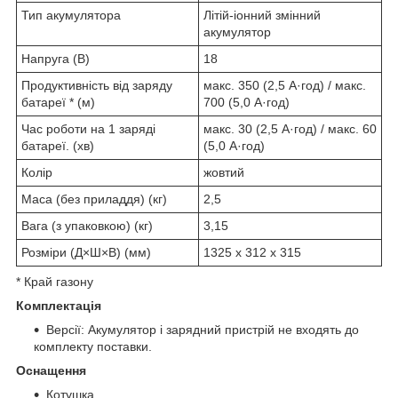
Тип акумулятора
Літій-іонний змінний
акумулятор
Напруга (В)
18
Продуктивність від заряду
макс. 350 (2,5 А·год) / макс.
батареї * (м)
700 (5,0 А·год)
Час роботи на 1 заряді
макс. 30 (2,5 А·год) / макс. 60
батареї. (хв)
(5,0 А·год)
Колір
жовтий
Маса (без приладдя) (кг)
2,5
Вага (з упаковкою) (кг)
3,15
Розміри (Д×Ш×В) (мм)
1325 x 312 x 315
* Край газону
Комплектація
Версії: Акумулятор і зарядний пристрій не входять до
комплекту поставки.
Оснащення
Котушка