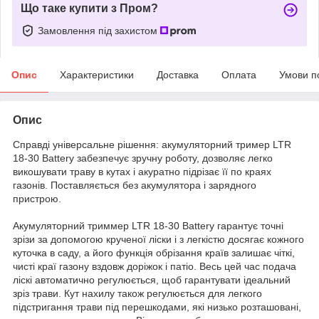
Що таке купити з Пром?
Замовлення під захистом
Опис
Характеристики
Доставка
Оплата
Умови п
Опис
Справді універсальне рішення: акумуляторний тример LTR
18-30 Battery забезпечує зручну роботу, дозволяє легко
викошувати траву в кутах і акуратно підрізає її по краях
газонів. Поставляється без акумулятора і зарядного
пристрою.
Акумуляторний триммер LTR 18-30 Battery гарантує точні
зрізи за допомогою крученої ліски і з легкістю досягає кожного
куточка в саду, а його функція обрізання країв залишає чіткі,
чисті краї газону вздовж доріжок і патіо. Весь цей час подача
ліскі автоматично регулюється, щоб гарантувати ідеальний
зріз трави. Кут нахилу також регулюється для легкого
підстригання трави під перешкодами, які низько розташовані,