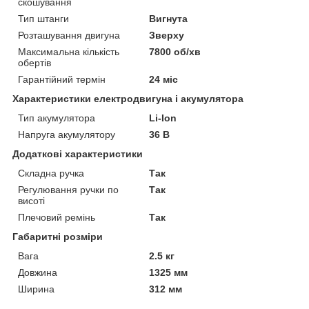
скошування
Тип штанги
Вигнута
Розташування двигуна
Зверху
Максимальна кількість
7800 об/хв
обертів
Гарантійний термін
24 міс
Характеристики електродвигуна і акумулятора
Тип акумулятора
Li-Ion
Напруга акумулятору
36 В
Додаткові характеристики
Складна ручка
Так
Регулювання ручки по
Так
висоті
Плечовий ремінь
Так
Габаритні розміри
Вага
2.5 кг
Довжина
1325 мм
Ширина
312 мм