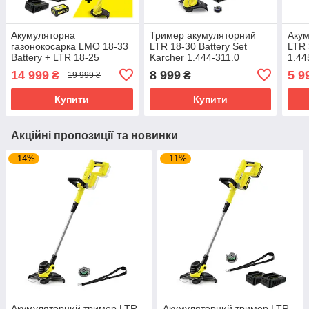
Акумуляторна
Тример акумуляторний
Акум
газонокосарка LMO 18-33
LTR 18-30 Battery Set
LTR 
Battery + LTR 18-25
Karcher 1.444-311.0
1.44
Battery + Швидкозарядний
14 999
8 999
5 9
₴
₴
19 999 ₴
набір 18 В Karcher 9.612-
112.0
Купити
Купити
Акційні пропозиції та новинки
–14%
–11%
Акумуляторний тример LTR
Акумуляторний тример LTR