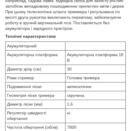
наприклад, садова лавка. Відкидна скоба для захисту рослин
запобігає випадковому пошкодженню прилеглих квітів і дерев.
При цьому телескопічна штанга триммера і регульована по
висоті друга рукоятка виключають перевтому, забезпечуючи
роботу в зручній вертикальній позі. Поставляється без
акумулятора і зарядного пристрою.
Технічні характеристики
Акумуляторний
Акумуляторна платформа
Акумуляторна платформа 18
В.
Діаметр зрізу (см)
30
Різак-стример
Головка тримера
Подовження ліски
автмоатичне
Геометрія ліски тримера
скручена
Діаметр ліски (мм)
1,6
Регулятор швидкості
ні
обертання
Частота обертання (об/хв)
7800