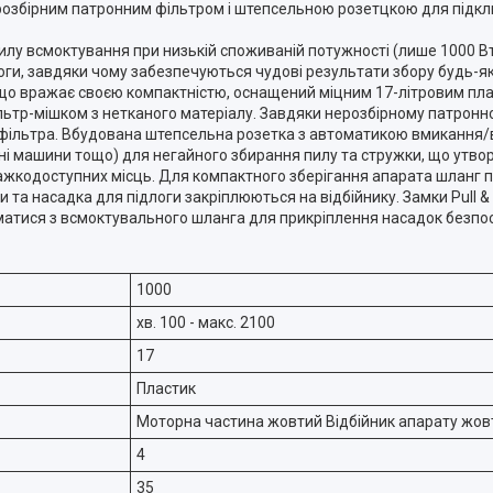
озбірним патронним фільтром і штепсельною розетцкою для підкл
илу всмоктування при низькій споживаній потужності (лише 1000 Вт
ги, завдяки чому забезпечуються чудові результати збору будь-яко
 що вражає своєю компактністю, оснащений міцним 17-літровим пла
тр-мішком з нетканого матеріалу. Завдяки нерозбірному патронно
и фільтра. Вбудована штепсельна розетка з автоматикою вмикання
ні машини тощо) для негайного збирання пилу та стружки, що утво
ажкодоступних місць. Для компактного зберігання апарата шланг п
ки та насадка для підлоги закріплюються на відбійнику. Замки Pull
іматися з всмоктувального шланга для прикріплення насадок безпо
1000
хв. 100 - макс. 2100
17
Пластик
Моторна частина жовтий Відбійник апарату жо
4
35