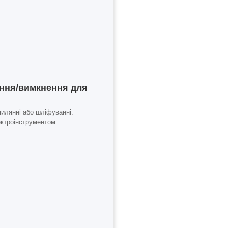
ення/вимкнення для
пилянні або шліфуванні.
ектроінструментом