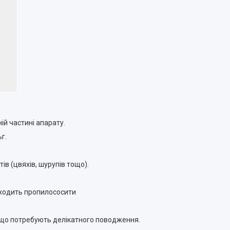
й частині апарату.
г.
ів (цвяхів, шурупів тощо).
иходить пропилососити
що потребують делікатного поводження.