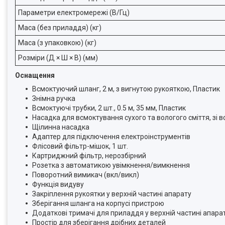
Параметри електромережі (В/Гц)
Маса (без приладдя) (кг)
Маса (з упаковкою) (кг)
Розміри (Д × Ш × В) (мм)
Оснащення
Всмоктуючий шланг, 2 м, з вигнутою рукояткою, Пластик
Знімна ручка
Всмоктуючі трубки, 2 шт., 0.5 м, 35 мм, Пластик
Насадка для всмоктування сухого та вологого сміття, зі 
Щілинна насадка
Адаптер для підключення електроінструментів
Флісовий фільтр-мішок, 1 шт.
Картриджний фільтр, нерозбірний
Розетка з автоматикою увімкнення/вимкнення
Поворотний вимикач (вкл/викл)
Функція видуву
Закріплення рукоятки у верхній частині апарату
Зберігання шланга на корпусі пристрою
Додаткові тримачі для приладдя у верхній частині апара
Простір для зберігання дрібних деталей