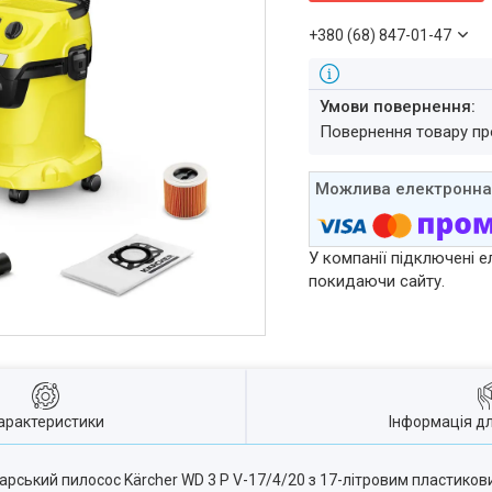
+380 (68) 847-01-47
повернення товару п
У компанії підключені е
покидаючи сайту.
арактеристики
Інформація д
рський пилосос Kärcher WD 3 P V-17/4/20 з 17-літровим пластикови