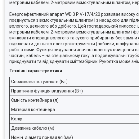
метровим кабелем, 2-метровим всмоктувальним шлангом, нер
Енергоефективний апарат WD 3 P V-17/4/20 розвиває високу с
поєднується з всмоктувальним шлангом і з насадкою для підло
вологого, великого або дрібного. Цей господарський пилосос,
метровим кабелем, 2-метровим всмоктувальним шлангом і філь
змінювати операції вологого та сухого прибирання без замін
підключати до нього електроінструменти (лобзики, шліфуваль
робіт з ними. Функція видування значно полегшує очищення в
частині, кабель – на спеціальному гаку, а подовжувальні труб
приєднувати та від'єднувати сміттєзбірник. Рукоятка може зн
Технічні характеристики
Споживана потужність (Вт)
Практична функція видування (Вт)
Ємність контейнера (л)
Матеріал контейнера
Колір
Довжина кабелю (м)
Номін. діаметр приладдя (мм)