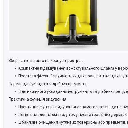
Зберігання шланга на корпусі пристрою
Компактне підвішування всмоктувального шланга у верхні
Простота фіксації, зручність як для правшів, так і для шуль
Панель для укладання дрібних предметів
Для надійного укладання інструментів та дрібних предмет
Практична функція видування
Практична функція видування допомагає скрізь, де не в
Легке видалення сміття, у тому числі з гравійних доріжок.
Дбайливе очищення чутливих поверхонь або предметів, 