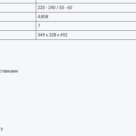
220 - 240 / 50 - 60
4,858
7
349 x 328 x 492
вставками
ту