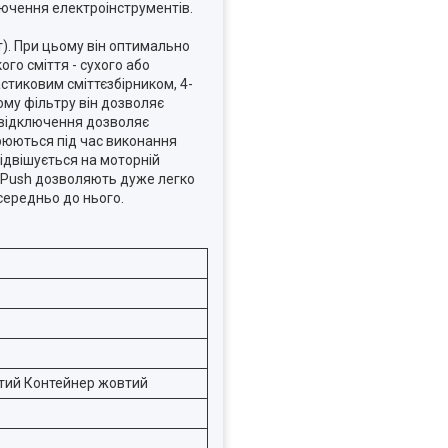
ючення електроінструментів.
). При цьому він оптимально
го сміття - сухого або
стиковим сміттєзбірником, 4-
му фільтру він дозволяє
/відключення дозволяє
рюються під час виконання
ідвішується на моторній
 & Push дозволяють дуже легко
середньо до нього.
втий Контейнер жовтий