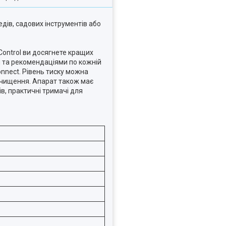
дів, садових інструментів або
Control ви досягнете кращих
и та рекомендаціями по кожній
onnect
. Рівень тиску можна
очищення. Апарат також має
в, практичні тримачі для