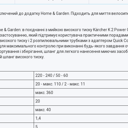
ідключений до додатку Home & Garden. Підходить для миття велосипе
& Garden: в поєднанні з мийкою високого тиску Kärcher K 2 Power 
о застосуванню, який підтримує користувача практичними порадам
високого тиску і 2 розпилювальними трубками з адаптером
Quick C
- для максимального контролю при виконанні будь-якого завдання 
ортування і зберігання, шланг для легкого нанесення миючих засобі
й шланг високого тиску.
220 - 240 / 50 - 60
20 - макс. 110 / 2 - макс. 11
макс. 360
20
макс. 40
1,4
5