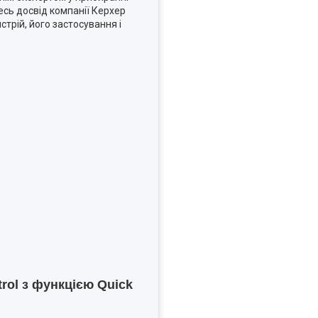
сь досвід компанії Керхер
трій, його застосування і
trol з функцією
Quick