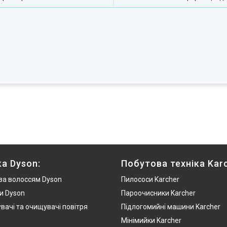
ка Dyson:
Побутова техніка Karc
за волоссям Dyson
Пилососи Karcher
и Dyson
Пароочисники Karcher
вачі та очищувачі повітря
Підлогомийні машини Karcher
Мінімийки Karcher