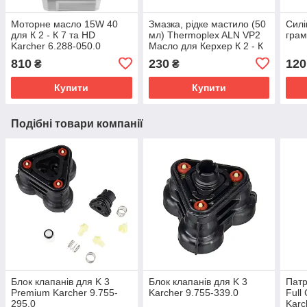
Моторне масло 15W 40
Змазка, рідке мастило (50
Силі
для К 2 - К 7 та HD
мл) Thermoplex ALN VP2
грам
Karcher 6.288-050.0
Масло для Керхер К 2 - К
3 - К 4 - К 5 Karcher 6.964-
810
230
120
₴
₴
092.0
Купити
Купити
Подібні товари компанії
Блок клапанів для K 3
Блок клапанів для K 3
Патр
Premium Karcher 9.755-
Karcher 9.755-339.0
Full
295.0
Karc