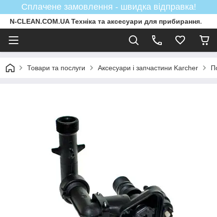
Сплачене замовлення - швидка відправка!
N-CLEAN.COM.UA Техніка та аксесуари для прибирання.
Товари та послуги
Аксесуари і запчастини Karcher
П