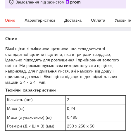
Замовлення під захистом
Опис
Характеристики
Доставка
Оплата
Умови п
Опис
Бічні щітки зі змішаною щетиною, що складається зі
стандартної щетини і щетини, яка в три рази твердіше,
ідеально підходять для розпушення і прибирання вологого
сміття. Ми рекомендуємо вам використовувати ці щітки,
наприклад, для підмітання листя, які намокли від дощу і
прилипли до землі. Бічні щітки підходять для підмітальних
машин S 4 - S 4 Twin.
Технічні характеристики
Кількість (шт.)
2
Маса (кг)
0,24
Маса (з упаковкою) (кг)
0,495
Розміри (Д × Ш × В) (мм)
250 x 250 x 50