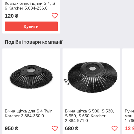
Ковпак бічної щітки S 4, S
6 Karcher 5.034-236.0
120
₴
Купити
Подібні товари компанії
Бічна щітка для S 4 Twin
Бічна щітка S 500, S 530,
Ручн
Karcher 2.884-350.0
S 550, S 650 Karcher
маши
2.884-971.0
1.76
950
680
12 
₴
₴