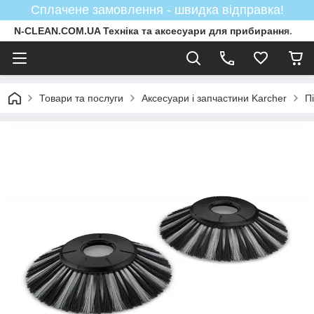
Сплачене замовлення - швидка відправка!
N-CLEAN.COM.UA Техніка та аксесуари для прибирання.
Товари та послуги
Аксесуари і запчастини Karcher
П