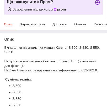
Що таке купити з Пром?
Замовлення під захистом
Опис
Характеристики
Доставка
Оплата
Умови п
Опис
Бічна щітка підмітальних машин Karcher S 500, S 530, S 550,
S 650.
Набір запасних частин з боковою щіткою (1 шт.) і гвинтами
для фіксації.
На бічній щітці вигравірувана така інформація: 5.032-982.0.
Сумісна техніка
S 500
S 530
S 550
S 650