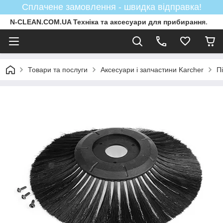
Сплачене замовлення - швидка відправка!
N-CLEAN.COM.UA Техніка та аксесуари для прибирання.
Товари та послуги
Аксесуари і запчастини Karcher
П