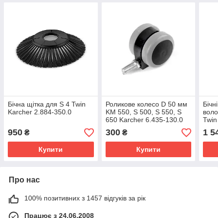
Бічна щітка для S 4 Twin
Роликове колесо D 50 мм
Бічн
Karcher 2.884-350.0
KM 550, S 500, S 550, S
воло
650 Karcher 6.435-130.0
Twin
950
300
1 5
₴
₴
Купити
Купити
Про нас
100% позитивних з 1457 відгуків за рік
Працює з 24.06.2008