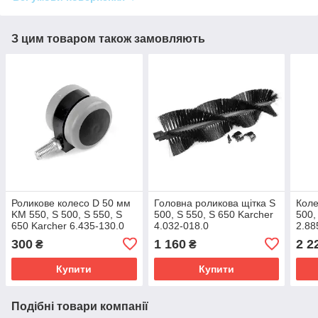
З цим товаром також замовляють
Роликове колесо D 50 мм
Головна роликова щітка S
Коле
KM 550, S 500, S 550, S
500, S 550, S 650 Karcher
500,
650 Karcher 6.435-130.0
4.032-018.0
2.88
300
1 160
2 2
₴
₴
Купити
Купити
Подібні товари компанії