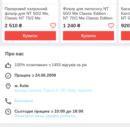
Паперовий патронний
Фільтр для пилососу NT
Бага
фільтр для NT 50/2 Me,
50/2 Me Classic Edition -
Karc
Classic NT 70/2 Me
NT 70/2 Me Classic Edition
NT 5
Classic, NT 90/2 Me
- NT 90/2 Me Classic
NT 5
2 510
1 240
920
₴
₴
Classic Karcher 6.907-
Edition Karcher 9.770-
038.0
988.3
Купити
Купити
Про нас
100% позитивних з 1455 відгуків за рік
Працює з 24.06.2008
м. Київ
вулиця Іоанна Павла ІІ, 20, Київ, Україна
Контакти
Сьогодні працює з 10:00 до 18:00
Показати весь графік роботи