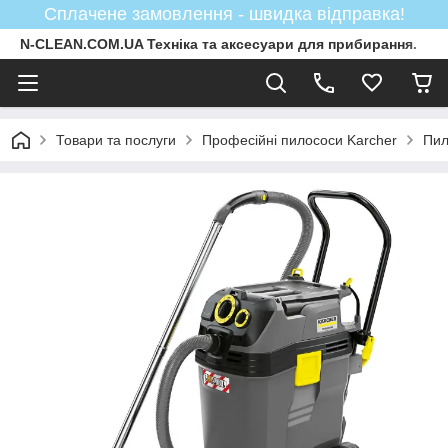
Сплачене замовлення - швидка відправка!
N-CLEAN.COM.UA Техніка та аксесуари для прибирання.
Товари та послуги
Професійні пилососи Karcher
Пил