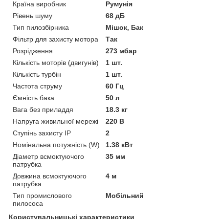
Країна виробник
Румунія
Рівень шуму
68 дБ
Тип пилозбірника
Мішок, Бак
Фільтр для захисту мотора
Так
Розрідження
273 мбар
Кількість моторів (двигунів)
1 шт.
Кількість турбін
1 шт.
Частота струму
60 Гц
Ємність бака
50 л
Вага без приладдя
18.3 кг
Напруга живильної мережі
220 В
Ступінь захисту IP
2
Номінальна потужність (W)
1.38 кВт
Діаметр всмоктуючого
35 мм
патрубка
Довжина всмоктуючого
4 м
патрубка
Тип промислового
Мобільний
пилососа
Користувальницькі характеристики