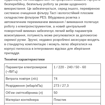
безперебійну, безпильну роботу за умови щоденного
використання. Це забезпечується, серед іншого, перевіреною
системою очищення фільтру Tact і вологостійкий плоским
складчастим фільтром PES. Вбудована розетка з
автоматичним перемикачем вмикання / вимикання полегшує
роботу з електроінструментом, а новий центральний
поворотний вимикач забезпечує легкий вибір параметрів
всмоктування, потужність може регулюватися за допомогою
окремої ручки. Зручні, недавно розроблені аксесуари входять
в стандартну комплектацію і можуть легко зберігатися на
корпусі пилососа в інтегрованих відсіках для зберігання
приладдя.
Технічні характеристики
Параметри електромережі
1 / 220 - 240 / 50 - 60
(~/В/Гц)
Витрата повітря (л/с)
74
Розрідження (мбар/кПа)
273 / 27,3
Об'єм сміттєзбірника (л)
50
Матеріал контейнера
Пластик