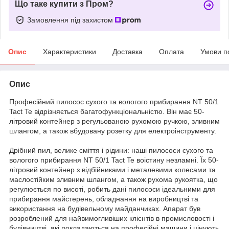
Що таке купити з Пром?
Замовлення під захистом
Опис
Характеристики
Доставка
Оплата
Умови п
Опис
Професійний пилосос сухого та вологого прибирання NT 50/1
Tact Te відрізняється багатофункціональністю. Він має 50-
літровий контейнер з регульованою рухомою ручкою, зливним
шлангом, а також вбудовану розетку для електроінструменту.
Дрібний пил, велике сміття і рідини: наші пилососи сухого та
вологого прибирання NT 50/1 Tact Te воістину незламні. Їх 50-
літровий контейнер з відбійниками і металевими колесами та
маслостійким зливним шлангом, а також рухома рукоятка, що
регулюється по висоті, робить дані пилососи ідеальними для
прибирання майстерень, обладнання на виробництві та
використання на будівельному майданчиках. Апарат був
розроблений для найвимогливіших клієнтів в промисловості і
будівництві, які покладаються на професійні машини і цінують