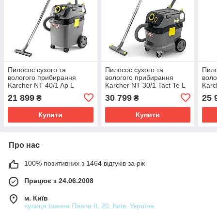
Пилосос сухого та
Пилосос сухого та
Пило
вологого прибирання
вологого прибирання
воло
Karcher NT 40/1 Ap L
Karcher NT 30/1 Tact Te L
Karc
(1.148-321.0)
(1.148-211.0)
(1.1
21 899
30 799
25 
₴
₴
Купити
Купити
Про нас
100% позитивних з 1464 відгуків за рік
Працює з 24.06.2008
м. Київ
вулиця Іоанна Павла ІІ, 20, Київ, Україна