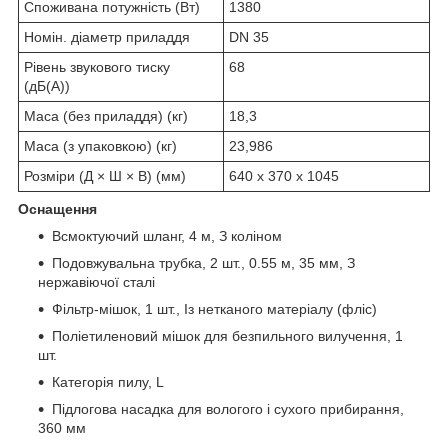
Споживана потужність (Вт)
1380
Номін. діаметр приладдя
DN 35
Рівень звукового тиску
68
(дБ(А))
Маса (без приладдя) (кг)
18,3
Маса (з упаковкою) (кг)
23,986
Розміри (Д × Ш × В) (мм)
640 x 370 x 1045
Оснащення
Всмоктуючий шланг, 4 м, З коліном
Подовжувальна трубка, 2 шт., 0.55 м, 35 мм, З
нержавіючої сталі
Фільтр-мішок, 1 шт., Із нетканого матеріалу (фліс)
Поліетиленовий мішок для безпильного вилучення, 1
шт.
Категорія пилу, L
Підлогова насадка для вологого і сухого прибирання,
360 мм