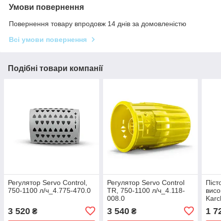
Умови повернення
Повернення товару впродовж 14 днів за домовленістю
Всі умови повернення
Подібні товари компанії
Регулятор Servo Control,
Регулятор Servo Control
Піст
750-1100 л/ч_4.775-470.0
TR, 750-1100 л/ч_4.118-
висо
008.0
Karc
3 520
3 540
1 7
₴
₴