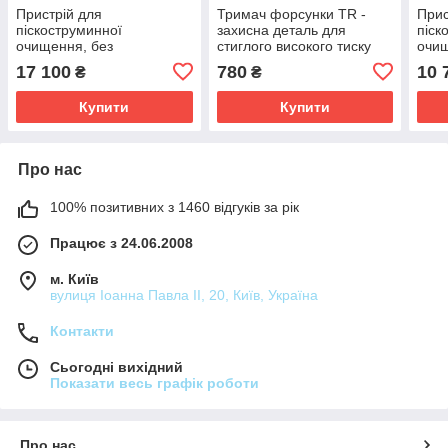
Пристрій для
Тримач форсунки TR -
Прис
піскоструминної
захисна деталь для
піск
очищення, без
стиглого високого тиску
очищ
сопел_4.762-010.0
HD - HDS Karcher 4.112-
сопе
17 100
780
10 
₴
₴
011.0
Купити
Купити
Про нас
100% позитивних з 1460 відгуків за рік
Працює з 24.06.2008
м. Київ
вулиця Іоанна Павла ІІ, 20, Київ, Україна
Контакти
Сьогодні вихідний
Показати весь графік роботи
Про нас