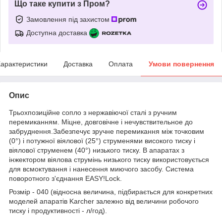
Що таке купити з Пром?
Замовлення під захистом
Доступна доставка
арактеристики
Доставка
Оплата
Умови повернення
Опис
Трьохпозиційне сопло з нержавіючої сталі з ручним
перемиканням. Міцне, довговічне і нечувствительное до
забруднення.Забезпечує зручне перемикання між точковим
(0°) і потужної віялової (25°) струменями високого тиску і
віялової струменем (40°) низького тиску. В апаратах з
інжектором віялова струмінь низького тиску використовується
для всмоктування і нанесення миючого засобу. Система
поворотного з'єднання EASY!Lock.
Розмір - 040 (відносна величина, підбирається для конкретних
моделей апаратів Karcher залежно від величини робочого
тиску і продуктивності - л/год).