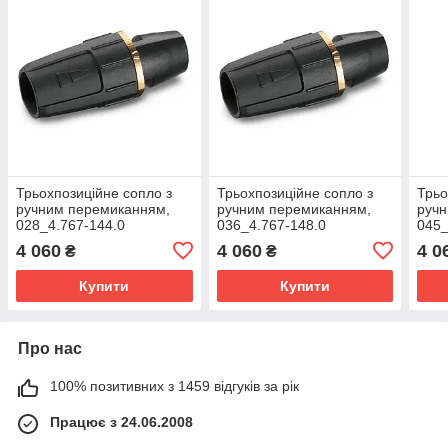
Трьохпозиційне сопло з
Трьохпозиційне сопло з
Трьо
ручним перемиканням,
ручним перемиканням,
руч
028_4.767-144.0
036_4.767-148.0
045_
4 060
4 060
4 0
₴
₴
Купити
Купити
Про нас
100% позитивних з 1459 відгуків за рік
Працює з 24.06.2008