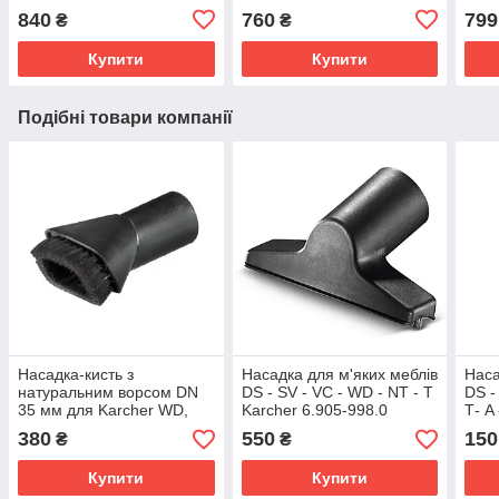
2.86
840
760
799
₴
₴
Купити
Купити
Подібні товари компанії
Насадка-кисть з
Насадка для м'яких меблів
Наса
натуральним ворсом DN
DS - SV - VC - WD - NT - Т
DS -
35 мм для Karcher WD,
Karcher 6.905-998.0
Т- A
NT, Т, DS, VC, AD 6.903-
622.
380
550
150
₴
₴
862.0
Купити
Купити