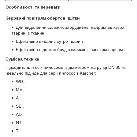
Особливості та переваги
Керовані повітрям обертові щітки
Для видалення сильних забруднень, наприклад хутра
тварин, з тканин
Ефективно видаляє хутро тварин
Ефективно піднімає бруд з килимів з високим ворсом.
Сумісна техніка
Підходить для всіх пилососів із діаметром на ручці DN 35 м.
Ідеально підійде для серії пилососів Karcher:
WD...
MV..
А..
SE..
AD..
NT..
T.