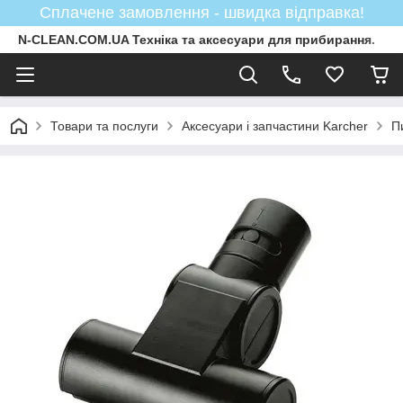
Сплачене замовлення - швидка відправка!
N-CLEAN.COM.UA Техніка та аксесуари для прибирання.
Товари та послуги
Аксесуари і запчастини Karcher
П