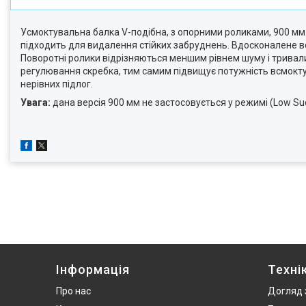
Усмоктувальна балка V-подібна, з опорними роликами, 900 мм
підходить для видалення стійких забруднень. Вдосконалене в
Поворотні ролики відрізняються меншим рівнем шуму і тривали
регулювання скребка, тим самим підвищує потужність всмоктув
нерівних підлог.
Увага:
дана версія 900 мм не застосовується у режимі (Low Sucti
Інформація
Техні
Про нас
Догляд 