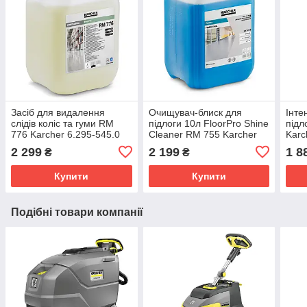
Засіб для видалення
Очищувач-блиск для
Інте
слідів коліс та гуми RM
підлоги 10л FloorPro Shine
підл
776 Karcher 6.295-545.0
Cleaner RM 755 Karcher
Karc
6.295-174.0
2 299
2 199
1 8
₴
₴
Купити
Купити
Подібні товари компанії