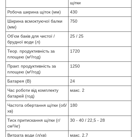
щітки
Робоча ширина щіток (мм)
430
Ширина всмоктуючої балки
750
(мм)
Об'єм баків для чистої /
25 / 25
брудної води (л)
Теор. продуктивність за
1720
площею (м²/год)
Практ. продуктивність за
1250
площею (м²/год)
Батарея (В)
24
Час роботи від комплекту
макс. 2
батарей (год)
Частота обертання щітки (об/
180
хв)
Тиск притискання щітки (г/
30 - 40 / 22,5 - 28
см²/кг)
Витрата води (л/хв)
макс. 2,7