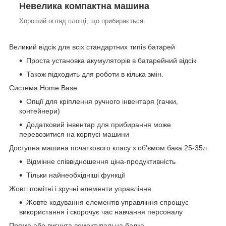
Невелика компактна машина
Хороший огляд площі, що прибирається
Великий відсік для всіх стандартних типів батарей
Проста установка акумуляторів в батарейний відсік
Також підходить для роботи в кілька змін.
Система Home Base
Опції для кріплення ручного інвентаря (гачки,
контейнери)
Додатковий інвентар для прибирання може
перевозитися на корпусі машини
Доступна машина початкового класу з об'ємом бака 25-35л
Відмінне співвідношення ціна-продуктивність
Тільки найнеобхідніші функції
Жовті помітні і зручні елементи управління
Жовте кодування елементів управління спрощує
використання і скорочує час навчання персоналу
Пряма або вигнута всмоктувальна балка