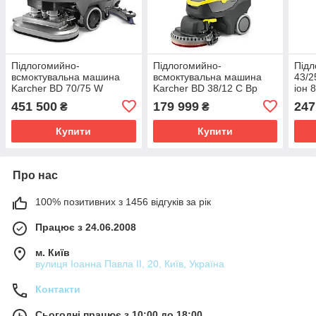
Підлогомийно-
Підлогомийно-
Під
всмоктувальна машина
всмоктувальна машина
43/2
Karcher BD 70/75 W
Karcher BD 38/12 C Bp
іон 
Classic Bp Pack 170Ah
Pack (1.783-430.0)
408.
451 500
179 999
247
₴
₴
(1.127-019.0)
Купити
Купити
Про нас
100% позитивних з 1456 відгуків за рік
Працює з 24.06.2008
м. Київ
вулиця Іоанна Павла ІІ, 20, Київ, Україна
Контакти
Сьогодні працює з 10:00 до 18:00