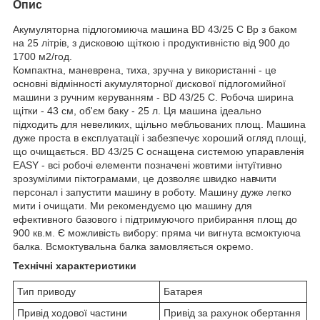
Опис
Акумуляторна підлогомиюча машина BD 43/25 C Bp з баком
на 25 літрів, з дисковою щіткою і продуктивністю від 900 до
1700 м2/год.
Компактна, маневрена, тиха, зручна у використанні - це
основні відмінності акумуляторної дискової підлогомийної
машини з ручним керуванням - BD 43/25 C. Робоча ширина
щітки - 43 см, об'єм баку - 25 л. Ця машина ідеально
підходить для невеликих, щільно мебльованих площ. Машина
дуже проста в експлуатації і забезпечує хороший огляд площі,
що очищається. BD 43/25 C оснащена системою упаравленія
EASY - всі робочі елементи позначені жовтими інтуїтивно
зрозумілими піктограмами, це дозволяє швидко навчити
персонал і запустити машину в роботу. Машину дуже легко
мити і очищати. Ми рекомендуємо цю машину для
ефективного базового і підтримуючого прибирання площ до
900 кв.м. Є можливість вибору: пряма чи вигнута всмоктуюча
балка. Всмоктувальна балка замовляється окремо.
Технічні характеристики
Тип приводу
Батарея
Привід ходової частини
Привід за рахунок обертання