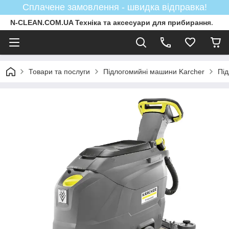
Сплачене замовлення - швидка відправка!
N-CLEAN.COM.UA Техніка та аксесуари для прибирання.
Товари та послуги
Підлогомийні машини Karcher
Пі