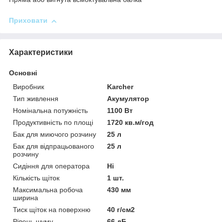
Приховати
Характеристики
Основні
Виробник
Karcher
Тип живлення
Акумулятор
Номінальна потужність
1100 Вт
Продуктивність по площі
1720 кв.м/год
Бак для миючого розчину
25 л
Бак для відпрацьованого
25 л
розчину
Сидіння для оператора
Ні
Кількість щіток
1 шт.
Максимальна робоча
430 мм
ширина
Тиск щіток на поверхню
40 г/см2
Рівень шуму
66 дБ