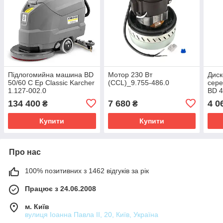
Підлогомийна машина BD
Мотор 230 Вт
Диск
50/60 C Ep Classic Karcher
(CCL)_9.755-486.0
сере
1.127-002.0
BD 4
Karc
134 400
7 680
4 0
₴
₴
Купити
Купити
Про нас
100% позитивних з 1462 відгуків за рік
Працює з 24.06.2008
м. Київ
вулиця Іоанна Павла ІІ, 20, Київ, Україна