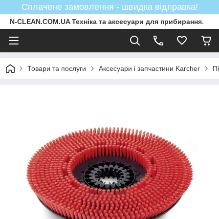
Сплачене замовлення - швидка відправка!
N-CLEAN.COM.UA Техніка та аксесуари для прибирання.
Товари та послуги
Аксесуари і запчастини Karcher
П