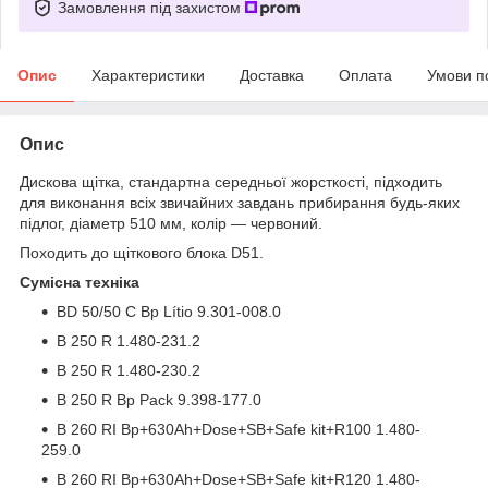
Замовлення під захистом
Опис
Характеристики
Доставка
Оплата
Умови п
Опис
Дискова щітка, стандартна середньої жорсткості, підходить
для виконання всіх звичайних завдань прибирання будь-яких
підлог, діаметр 510 мм, колір — червоний.
Походить до щіткового блока D51.
Сумісна техніка
BD 50/50 C Bp Lítio 9.301-008.0
B 250 R 1.480-231.2
B 250 R 1.480-230.2
B 250 R Bp Pack 9.398-177.0
B 260 RI Bp+630Ah+Dose+SB+Safe kit+R100 1.480-
259.0
B 260 RI Bp+630Ah+Dose+SB+Safe kit+R120 1.480-