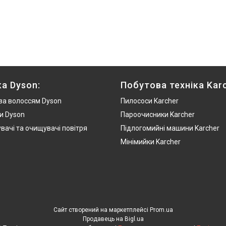
ка Dyson:
Побутова техніка Karc
за волоссям Dyson
Пилососи Karcher
и Dyson
Пароочисники Karcher
вачі та очищувачі повітря
Підлогомийні машини Karcher
Мінімийки Karcher
Сайт створений на маркетплейсі
Prom.ua
Продавець на Bigl.ua