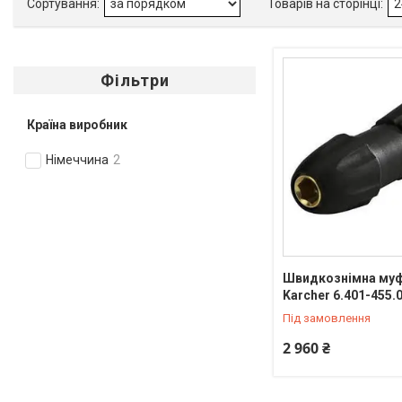
Фільтри
Країна виробник
Німеччина
2
Швидкознімна муф
Karcher 6.401-455.
Під замовлення
2 960 ₴