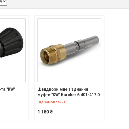
та "KW"
Швидкознімне з'єднання
0
муфти "KW" Karcher 6.401-417.0
Під замовлення
1 160 ₴