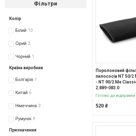
Фільтри
Колір
Білий
10
Сірий
2
Чорний
1
Країна виробник
Поролоновий філь
пилососів NT 50/2 
Болгарія
1
- NT 90/2 Me Classi
2.889-083.0
Китай
6
Готово до відправки
520 ₴
Німеччина
3
Румунія
9
Призначення