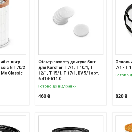
ий фільтр
Фільтр захисту двигуна 5шт
Основни
assic NT 70/2
для Karcher Т 7/1, Т 10/1, T
7/1 - T 
 Me Classic
12/1, T 15/1, T 17/1, BV 5/1 арт.
Готово д
0
6.414-611.0
Готово до відправки
460 ₴
820 ₴