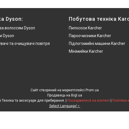
ка Dyson:
Побутова техніка Karc
за волоссям Dyson
Пилососи Karcher
и Dyson
Пароочисники Karcher
вачі та очищувачі повітря
Підлогомийні машини Karcher
Мінімийки Karcher
Сайт створений на маркетплейсі
Prom.ua
Продавець на Bigl.ua
N-CLEAN.COM.UA Техніка та аксесуари для прибирання. |
Поскаржитися на контент
|
Політика 
Select Language
▼