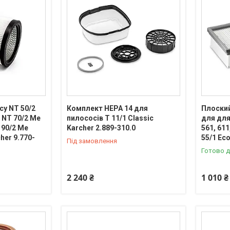
су NT 50/2
Комплект HEPA 14 для
Плоский
- NT 70/2 Me
пилососів T 11/1 Classic
для для
T 90/2 Me
Karcher 2.889-310.0
561, 611,
cher 9.770-
55/1 Eco
Під замовлення
Готово д
2 240 ₴
1 010 ₴