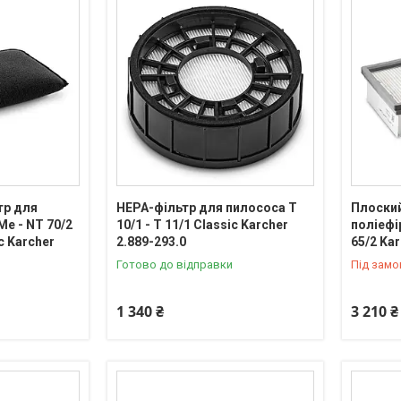
тр для
HEPA-фільтр для пилососа T
Плоский
Me - NT 70/2
10/1 - T 11/1 Classic Karcher
поліефі
c Karcher
2.889-293.0
65/2 Kar
Готово до відправки
Під зам
1 340 ₴
3 210 ₴