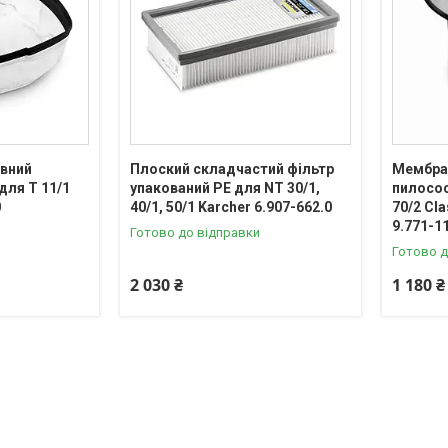
овний
Плоский складчастий фільтр
Мембра
для T 11/1
упакований PE для NT 30/1,
пилосос
0
40/1, 50/1 Karcher 6.907-662.0
70/2 Cla
9.771-1
Готово до відправки
Готово д
2 030 ₴
1 180 ₴