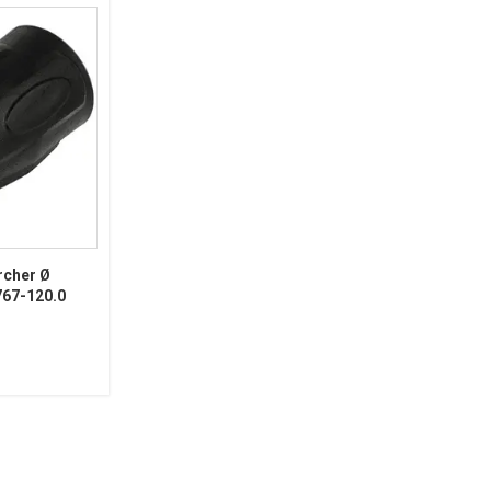
rcher Ø
767-120.0