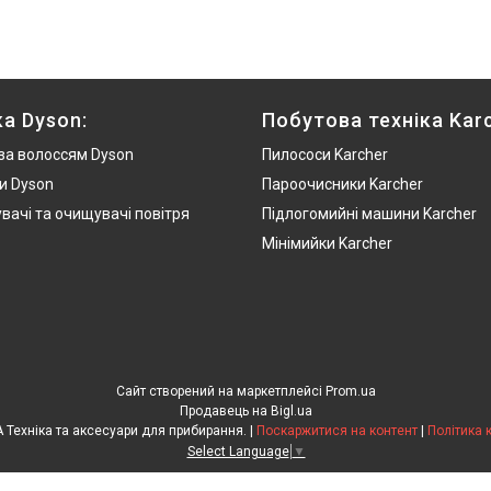
ка Dyson:
Побутова техніка Karc
за волоссям Dyson
Пилососи Karcher
и Dyson
Пароочисники Karcher
вачі та очищувачі повітря
Підлогомийні машини Karcher
Мінімийки Karcher
Сайт створений на маркетплейсі
Prom.ua
Продавець на Bigl.ua
N-CLEAN.COM.UA Техніка та аксесуари для прибирання. |
Поскаржитися на контент
|
Політика 
Select Language
▼