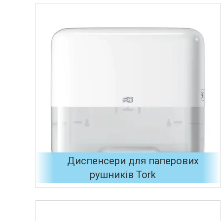
Диспенсери для паперових
рушників Tork