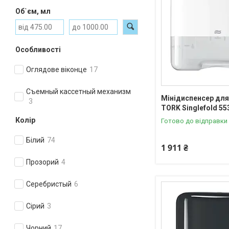
Об`єм, мл
Особливості
Оглядове віконце
17
Съемный кассетный механизм
Мінідиспенсер для
3
TORK Singlefold 55
Колір
Готово до відправки
Білий
74
1 911 ₴
Прозорий
4
Серебристый
6
Сірий
3
Чорний
17