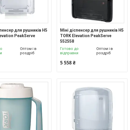
спенсер для рушників H5
Міні діспенсер для рушників H5
evation PeakServe
TORK Elevation PeakServe
552558
до
Оптом і в
Готово до
Оптом і в
ки
роздріб
відправки
роздріб
5 558 ₴