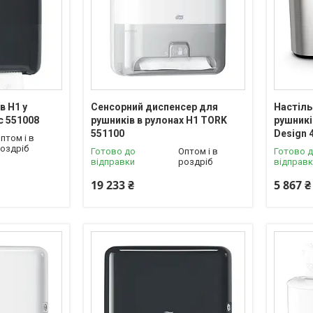
в H1 у
Сенсорний диспенсер для
Настіль
c 551008
рушників в рулонах H1 TORK
рушникі
551100
Design 
птом і в
оздріб
Готово до
Оптом і в
Готово 
відправки
роздріб
відправ
19 233 ₴
5 867 ₴