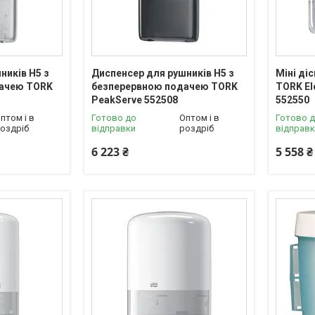
ників H5 з
Диспенсер для рушників H5 з
Міні ді
дачею TORK
безперервною подачею TORK
TORK El
PeakServe 552508
552550
птом і в
Готово до
Оптом і в
Готово 
оздріб
відправки
роздріб
відправ
6 223 ₴
5 558 ₴