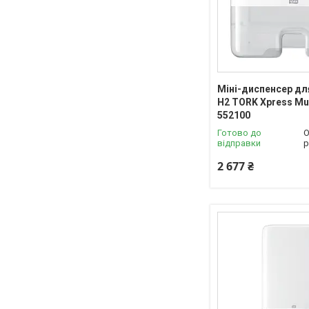
Міні-диспенсер дл
H2 TORK Xpress Mul
552100
Готово до
О
відправки
р
2 677 ₴