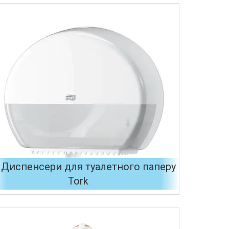
Диспенсери для туалетного паперу
Tork