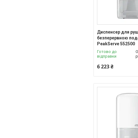
Диспенсер для руш
безперервною по
PeakServe 552500
Готово до
О
відправки
р
6 223 ₴