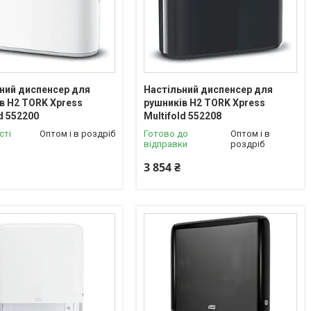
ний диспенсер для
Настільний диспенсер для
в H2 TORK Xpress
рушників H2 TORK Xpress
ld 552200
Multifold 552208
сті
Оптом і в роздріб
Готово до
Оптом і в
відправки
роздріб
3 854 ₴