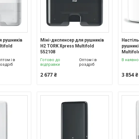
я рушників
Міні-диспенсер для рушників
Настіль
tifold
H2 TORK Xpress Multifold
рушникі
552108
Multifo
птом і в
Готово до
Оптом і в
В наявно
оздріб
відправки
роздріб
2 677 ₴
3 854 ₴