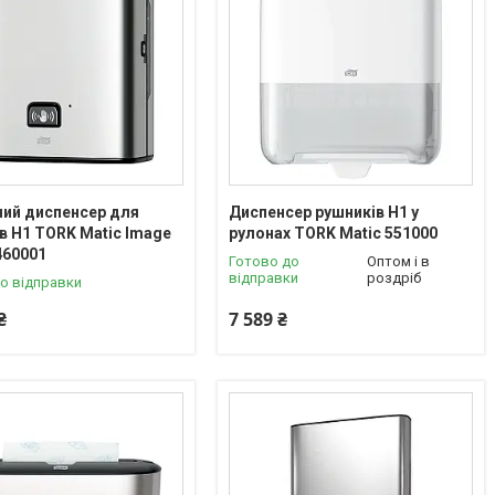
ий диспенсер для
Диспенсер рушників H1 у
в H1 TORK Matic Image
рулонах TORK Matic 551000
460001
Готово до
Оптом і в
відправки
роздріб
о відправки
₴
7 589 ₴