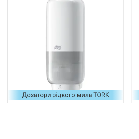
Дозатори рідкого мила TORK