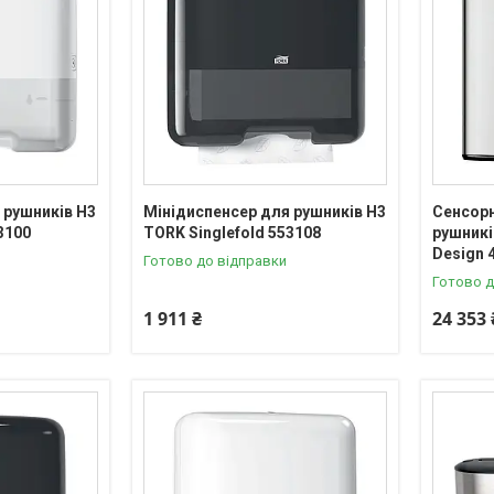
 рушників H3
Мінідиспенсер для рушників H3
Сенсорн
3100
TORK Singlefold 553108
рушникі
Design 
Готово до відправки
Готово д
1 911 ₴
24 353 