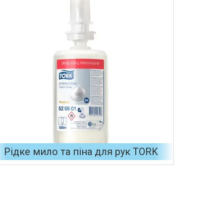
Рідке мило та піна для рук TORK