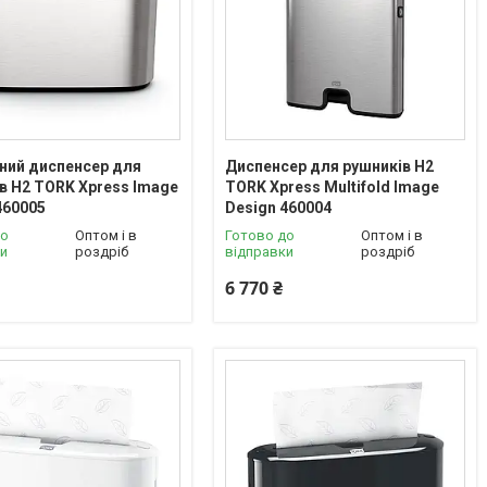
ний диспенсер для
Диспенсер для рушників H2
в H2 TORK Xpress Image
TORK Xpress Multifold Image
460005
Design 460004
до
Оптом і в
Готово до
Оптом і в
ки
роздріб
відправки
роздріб
6 770 ₴